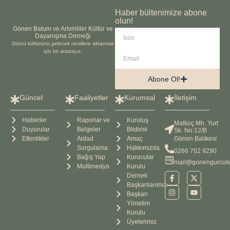
Haber bültenimize abone
olun!
Gönen Batum ve Artvinliler Kültür ve
Dayanışma Derneği
Gürcü kültürünü gelecek nesillere aktarmak
için bir aradayız.
Abone Ol!
Güncel
Faaliyetler
Kurumsal
İletişim
Haberler
Raporlar ve
Kuruluş
Malkoç Mh. Yurt
Duyurular
Belgeler
Bildirisi
Sk. No:12/B
Etkinlikler
Aidad
Amaç
Gönen Balıkesr
Sorgulama
Hakkımızda
0266 762 9290
Bağış Yap
Kurucular
mail@gonengurcule
Multimedya
Kurulu
Dernek
Başkanlarımız
Başkan
Yönetim
Kurulu
Üyelerimiz