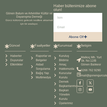
Haber bültenimize abone
olun!
Gönen Batum ve Artvinliler Kültür ve
Dayanışma Derneği
Gürcü kültürünü gelecek nesillere aktarmak
için bir aradayız.
Abone Ol!
Güncel
Faaliyetler
Kurumsal
İletişim
Haberler
Raporlar ve
Kuruluş
Malkoç Mh. Yurt
Duyurular
Belgeler
Bildirisi
Sk. No:12/B
Etkinlikler
Aidad
Amaç
Gönen Balıkesr
Sorgulama
Hakkımızda
0266 762 9290
Bağış Yap
Kurucular
mail@gonengurcule
Multimedya
Kurulu
Dernek
Başkanlarımız
Başkan
Yönetim
Kurulu
Üyelerimiz